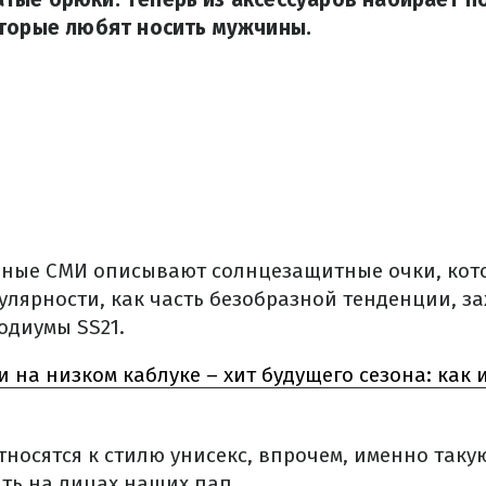
оторые любят носить мужчины.
ные СМИ описывают солнцезащитные очки, кото
пулярности, как часть безобразной тенденции, з
диумы SS21.
и на низком каблуке – хит будущего сезона: как 
тносятся к стилю унисекс, впрочем, именно так
ить на лицах наших пап.