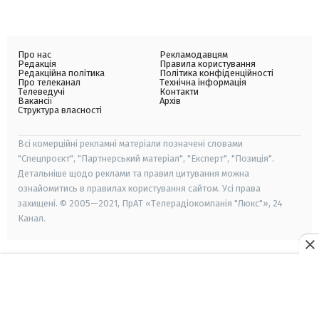
Про нас
Рекламодавцям
Редакція
Правила користування
Редакційна політика
Політика конфіденційності
Про телеканал
Технічна інформація
Телеведучі
Контакти
Вакансії
Архів
Структура власності
Всі комерційні рекламні матеріали позначені словами
"Спецпроєкт", "Партнерський матеріал", "Експерт", "Позиція".
Детальніше щодо реклами та правил цитування можна
ознайомитись в правилах користування сайтом. Усі права
захищені. © 2005—2021, ПрАТ «Телерадіокомпанія "Люкс"», 24
Канал.