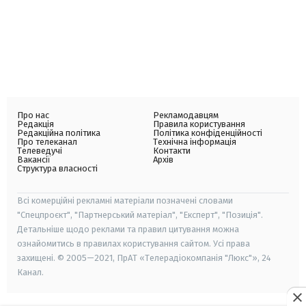
Про нас
Рекламодавцям
Редакція
Правила користування
Редакційна політика
Політика конфіденційності
Про телеканал
Технічна інформація
Телеведучі
Контакти
Вакансії
Архів
Структура власності
Всі комерційні рекламні матеріали позначені словами
"Спецпроєкт", "Партнерський матеріал", "Експерт", "Позиція".
Детальніше щодо реклами та правил цитування можна
ознайомитись в правилах користування сайтом. Усі права
захищені. © 2005—2021, ПрАТ «Телерадіокомпанія "Люкс"», 24
Канал.