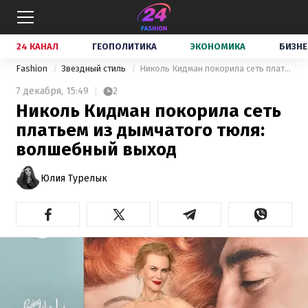
24 КАНАЛ
ГЕОПОЛИТИКА
ЭКОНОМИКА
БИЗНЕ
Fashion
Звездный стиль
Николь Кидман покорила сеть платьем из дымчатого тюля: волшебный выход
7 декабря,
15:49
2
Николь Кидман покорила сеть
платьем из дымчатого тюля:
волшебный выход
Юлия Турелык