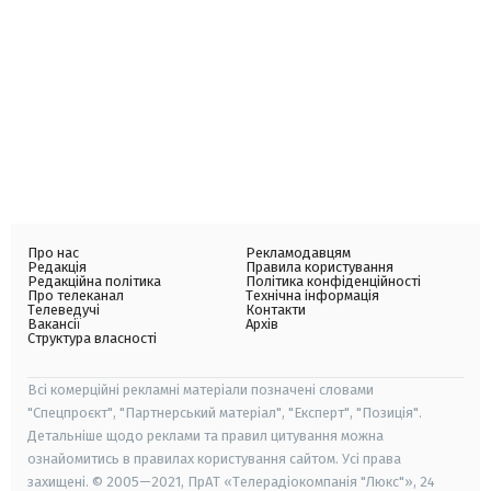
Про нас
Рекламодавцям
Редакція
Правила користування
Редакційна політика
Політика конфіденційності
Про телеканал
Технічна інформація
Телеведучі
Контакти
Вакансії
Архів
Структура власності
Всі комерційні рекламні матеріали позначені словами
"Спецпроєкт", "Партнерський матеріал", "Експерт", "Позиція".
Детальніше щодо реклами та правил цитування можна
ознайомитись в правилах користування сайтом. Усі права
захищені. © 2005—2021, ПрАТ «Телерадіокомпанія "Люкс"», 24