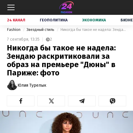
24 КАНАЛ
ГЕОПОЛИТИКА
ЭКОНОМИКА
БИЗНЕ
Fashion
Звездный стиль
Никогда бы такое не надела: Зендаю раскритиковали за образ на премьере "Дюны" в Париже: фото
7 сентября,
13:35
2
Никогда бы такое не надела:
Зендаю раскритиковали за
образ на премьере "Дюны" в
Париже: фото
Юлия Турелык