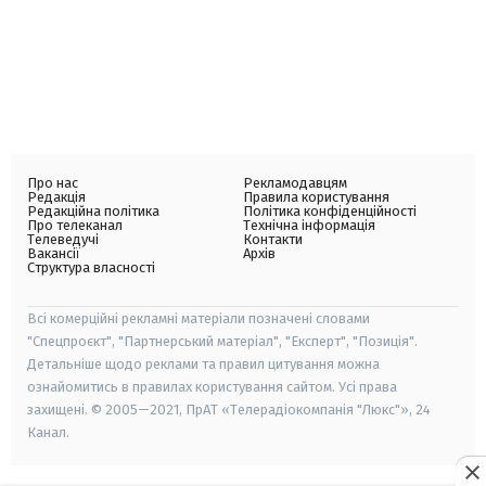
Про нас
Рекламодавцям
Редакція
Правила користування
Редакційна політика
Політика конфіденційності
Про телеканал
Технічна інформація
Телеведучі
Контакти
Вакансії
Архів
Структура власності
Всі комерційні рекламні матеріали позначені словами
"Спецпроєкт", "Партнерський матеріал", "Експерт", "Позиція".
Детальніше щодо реклами та правил цитування можна
ознайомитись в правилах користування сайтом. Усі права
захищені. © 2005—2021, ПрАТ «Телерадіокомпанія "Люкс"», 24
Канал.