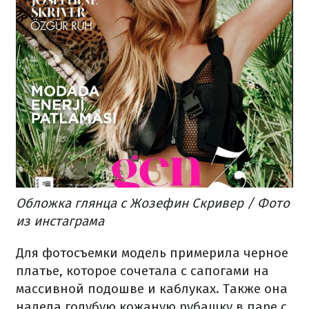
Обложка глянца с Жозефин Скривер / Фото
из инстаграма
Для фотосъемки модель примерила черное
платье, которое сочетала с сапогами на
массивной подошве и каблуках. Также она
надела голубую кожаную рубашку в паре с