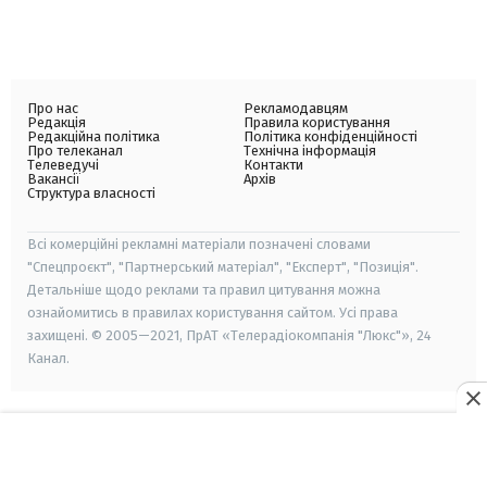
Про нас
Рекламодавцям
Редакція
Правила користування
Редакційна політика
Політика конфіденційності
Про телеканал
Технічна інформація
Телеведучі
Контакти
Вакансії
Архів
Структура власності
Всі комерційні рекламні матеріали позначені словами
"Спецпроєкт", "Партнерський матеріал", "Експерт", "Позиція".
Детальніше щодо реклами та правил цитування можна
ознайомитись в правилах користування сайтом. Усі права
захищені. © 2005—2021, ПрАТ «Телерадіокомпанія "Люкс"», 24
Канал.