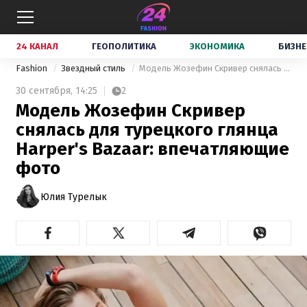
24 КАНАЛ
ГЕОПОЛИТИКА
ЭКОНОМИКА
БИЗНЕ
Fashion
Звездный стиль
Модель Жозефин Скривер снялась для турецкого глянца Harper's Bazaar: впечатляющие фото
30 сентября,
14:25
2
Модель Жозефин Скривер
снялась для турецкого глянца
Harper's Bazaar: впечатляющие
фото
Юлия Турелык