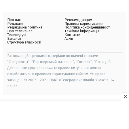
Про нас
Рекламодавцям
Редакція
Правила користування
Редакційна політика
Політика конфіденційності
Про телеканал
Технічна інформація
Телеведучі
Контакти
Вакансії
Архів
Структура власності
Всі комерційні рекламні матеріали позначені словами
"Спецпроєкт", "Партнерський матеріал", "Експерт", "Позиція".
Детальніше щодо реклами та правил цитування можна
ознайомитись в правилах користування сайтом. Усі права
захищені. © 2005—2021, ПрАТ «Телерадіокомпанія "Люкс"», 24
Канал.