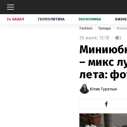
24 КАНАЛ
ГЕОПОЛИТИКА
ЭКОНОМИКА
БИЗНЕ
Fashion
Тренды
Минию
30 июля,
13:18
3
Миниюбк
– микс 
лета: фо
Юлия Турелык