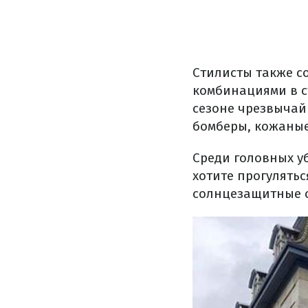
Стилисты также с
комбинациями в с
сезоне чрезвычай
бомберы, кожаные
Среди головных у
хотите прогулятьс
солнцезащитные о