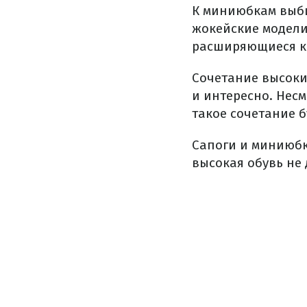
К миниюбкам выби
жокейские модели
расширяющиеся к 
Сочетание высоки
и интересно. Несм
такое сочетание 
Сапоги и миниюбк
высокая обувь не 