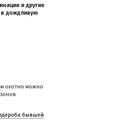
инации и другие
о в дождливую
ом охотно можно
езонов
ардероба бывшей