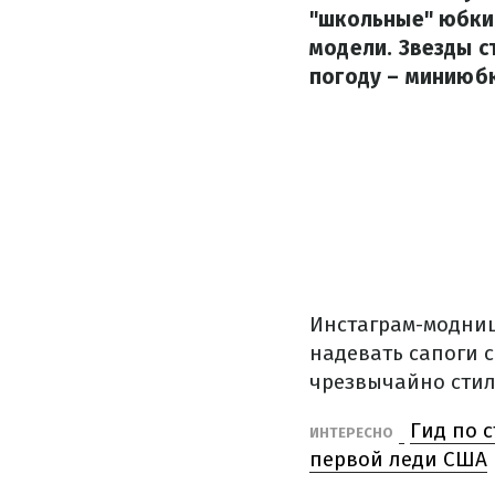
"школьные" юбки 
модели. Звезды с
погоду – миниюбк
Инстаграм-модниц
надевать сапоги 
чрезвычайно стил
Гид по 
ИНТЕРЕСНО
первой леди США