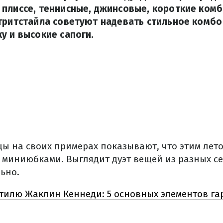
плиссе, теннисные, джинсовые, короткие комб
тритстайла советуют надевать стильное комб
у и высокие сапоги.
ы на своих примерах показывают, что этим лет
с миниюбками. Выглядит дуэт вещей из разных с
ьно.
стилю Жаклин Кеннеди: 5 основных элементов г