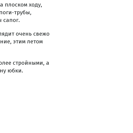
а плоском ходу,
поги-трубы,
 сапог.
лядит очень свежо
ние, этим летом
олее стройными, а
ну юбки.