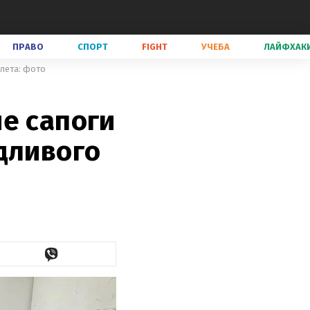
ПРАВО
СПОРТ
FIGHT
УЧЕБА
ЛАЙФХАК
 лета: фото
е сапоги
дливого