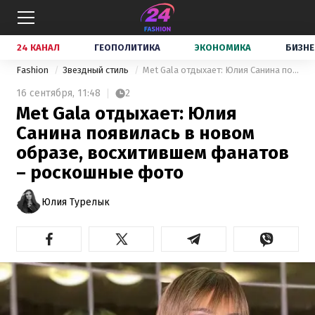
24 КАНАЛ
ГЕОПОЛИТИКА
ЭКОНОМИКА
БИЗНЕ
Fashion
Звездный стиль
Met Gala отдыхает: Юлия Санина появилась в новом образе, восхитившем фанатов – роскошные фото
16 сентября,
11:48
2
Met Gala отдыхает: Юлия
Санина появилась в новом
образе, восхитившем фанатов
– роскошные фото
Юлия Турелык