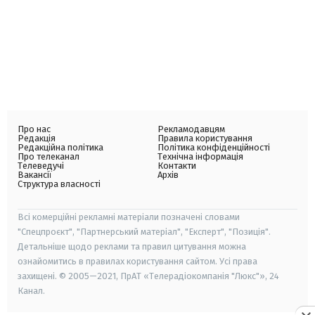
Про нас
Рекламодавцям
Редакція
Правила користування
Редакційна політика
Політика конфіденційності
Про телеканал
Технічна інформація
Телеведучі
Контакти
Вакансії
Архів
Структура власності
Всі комерційні рекламні матеріали позначені словами
"Спецпроєкт", "Партнерський матеріал", "Експерт", "Позиція".
Детальніше щодо реклами та правил цитування можна
ознайомитись в правилах користування сайтом. Усі права
захищені. © 2005—2021, ПрАТ «Телерадіокомпанія "Люкс"», 24
Канал.