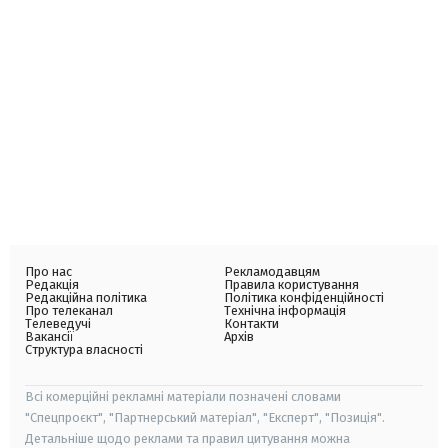
Про нас
Рекламодавцям
Редакція
Правила користування
Редакційна політика
Політика конфіденційності
Про телеканал
Технічна інформація
Телеведучі
Контакти
Вакансії
Архів
Структура власності
Всі комерційні рекламні матеріали позначені словами
"Спецпроєкт", "Партнерський матеріал", "Експерт", "Позиція".
Детальніше щодо реклами та правил цитування можна