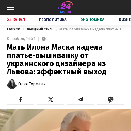
24 КАНАЛ
ГЕОПОЛИТИКА
ЭКОНОМИКА
БИЗНЕ
Fashion
Звездный стиль
Мать Илона Маска надела платье-вышиванку от украинского дизайнера из Львова: эффектный выход
8 ноября,
14:51
2
Мать Илона Маска надела
платье-вышиванку от
украинского дизайнера из
Львова: эффектный выход
Юлия Турелык