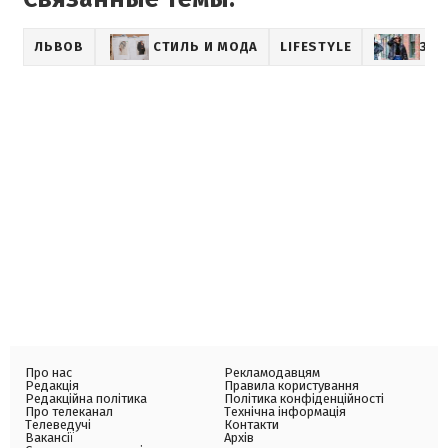
ЛЬВОВ
СТИЛЬ И МОДА
LIFESTYLE
ЗВЕ
Про нас
Рекламодавцям
Редакція
Правила користування
Редакційна політика
Політика конфіденційності
Про телеканал
Технічна інформація
Телеведучі
Контакти
Вакансії
Архів