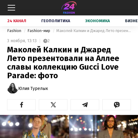
24 КАНАЛ
ГЕОПОЛИТИКА
ЭКОНОМИКА
БИЗНЕ
Fashion
Fashion-мир
Маколей Калкин и Джаред Лето презентовали на Аллее славы коллекцию Gucci Love Parade: фото
3 ноября,
13:13
2
Маколей Калкин и Джаред
Лето презентовали на Аллее
славы коллекцию Gucci Love
Parade: фото
Юлия Турелык