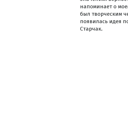
напоминает о мое
был творческим ч
появилась идея п
Старчак.