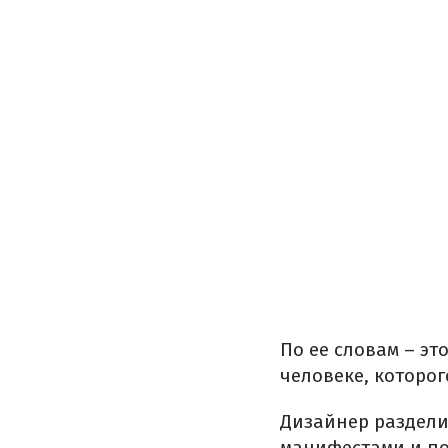
По ее словам – эт
человеке, которог
Дизайнер раздели
манифестами и пов