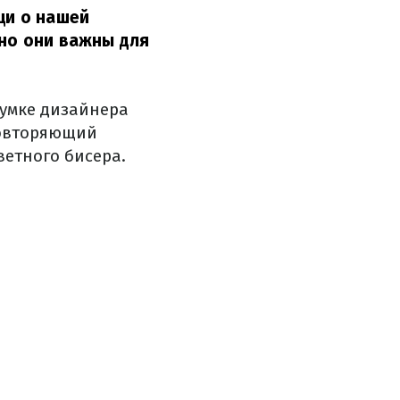
щи о нашей
 но они важны для
думке дизайнера
повторяющий
ветного бисера.