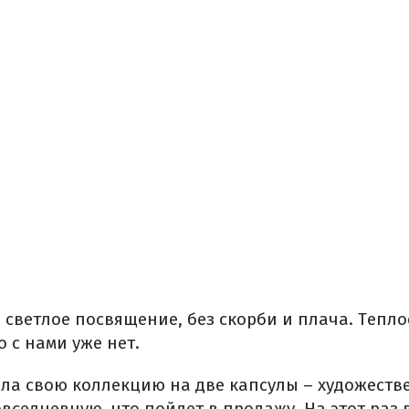
о светлое посвящение, без скорби и плача. Тепл
о с нами уже нет.
ла свою коллекцию на две капсулы – художеств
седневную, что пойдет в продажу. На этот раз 