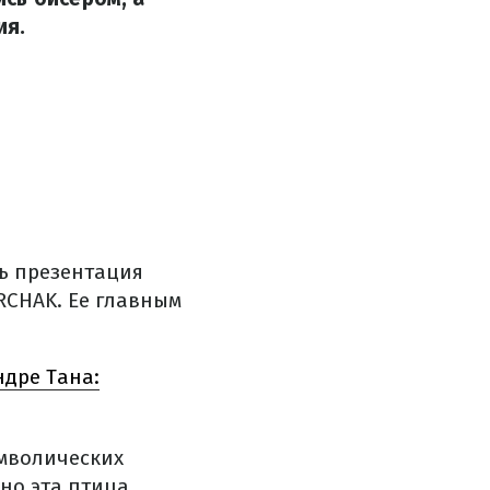
ия.
сь презентация
RCHAK. Ее главным
дре Тана:
имволических
чно эта птица