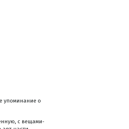
ое упоминание о
енную, с вещами-
в арт-части