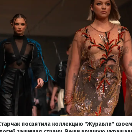
Старчак посвятила коллекцию "Журавли" своем
погиб защищая страну. Вещи вручную украшали