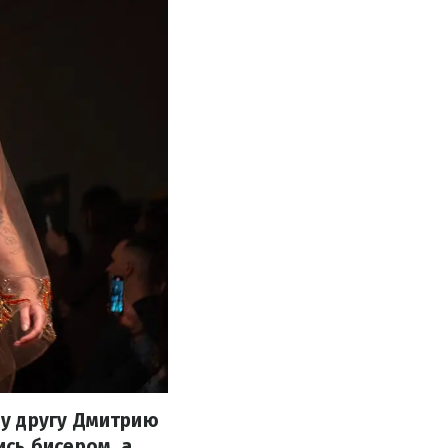
у другу Дмитрию
сь бисером, а