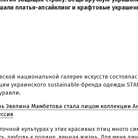
шали платья-апсайклинг и крафтовые украшен
овской национальной галерее искусств состояла
ции украинского sustainable-бренда одежды STA
уравли.
ь Эвелина Мамбетова стала лицом коллекции Ан
ессия
точной культурах у этих красивых птиц много с
ь, любовь к родине, вечная жизнь. Для меня ли