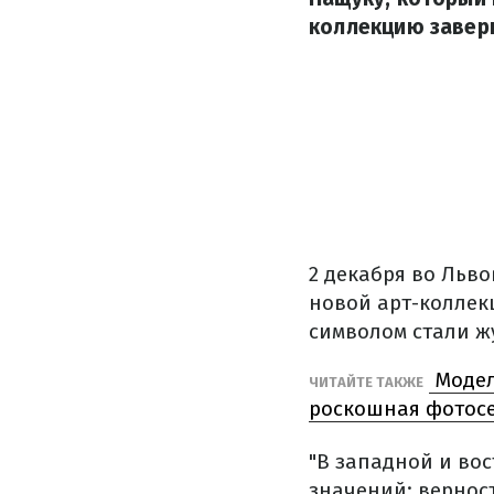
коллекцию завер
2 декабря во Льв
новой арт-коллек
символом стали ж
Модел
ЧИТАЙТЕ ТАКЖЕ
роскошная фотос
"В западной и вос
значений: верност