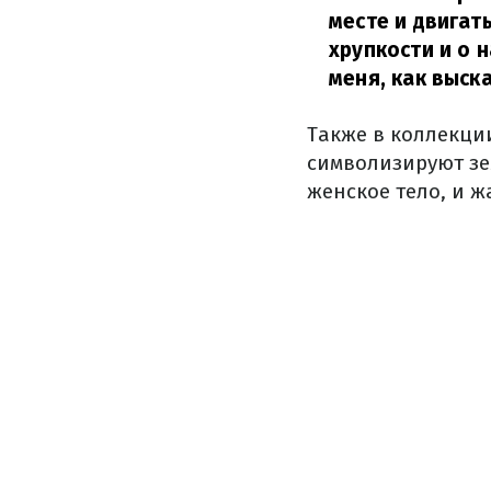
месте и двигат
хрупкости и о 
меня, как выск
Также в коллекци
символизируют зе
женское тело, и ж