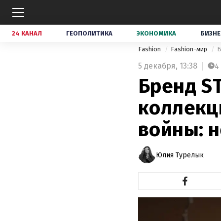
24 КАНАЛ
ГЕОПОЛИТИКА
ЭКОНОМИКА
БИЗНЕ
Fashion
Fashion-мир
Б
5 декабря,
13:38
4
Бренд S
коллекц
войны: 
Юлия Турелык