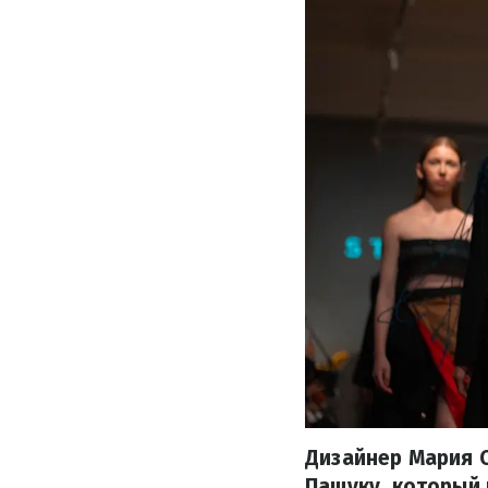
Дизайнер Мария 
Пащуку, который 