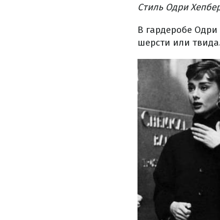
Стиль Одри Хепбер
В гардеробе Одри
шерсти или твида