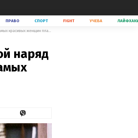
ПРАВО
СПОРТ
FIGHT
УЧЕБА
ЛАЙФХАК
Икона стиля Одри Хепберн: какой наряд больше всего любила одна из самых красивых женщин планеты
ой наряд
самых