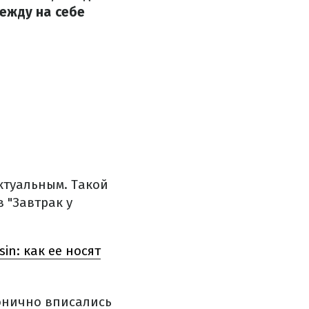
ежду на себе
актуальным. Такой
 "Завтрак у
in: как ее носят
монично вписались