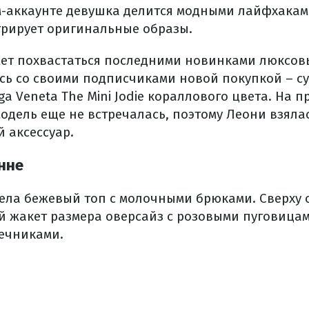
м-аккаунте девушка делится модными лайфхакам
трирует оригинальные образы.
ет похвастаться последними новинками люксов
сь со своими подписчиками новой покупкой – су
a Veneta The Mini Jodie кораллового цвета. На п
одель еще не встречалась, поэтому Леони взяла
 аксессуар.
нне
ла бежевый топ с молочными брюками. Сверху 
 жакет размера оверсайз с розовыми пуговицам
ечниками.