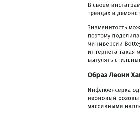
В своем инстагра
трендах и демонс
Знаменитость мож
поэтому поделила
миниверсии Botteg
интернета такая м
выгулять стильный
Образ Леони Ха
Инфлюенсерка оде
неоновый розовый
массивными напл