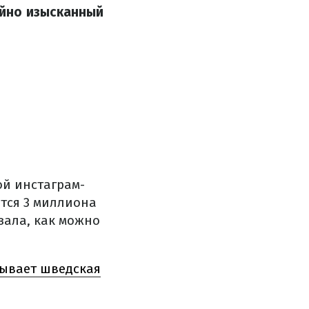
айно изысканный
ой инстаграм-
ются 3 миллиона
зала, как можно
зывает шведская