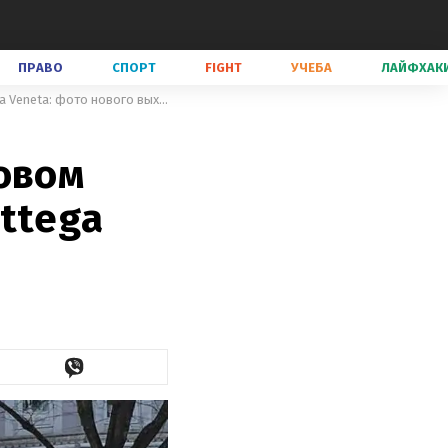
ПРАВО
СПОРТ
FIGHT
УЧЕБА
ЛАЙФХАК
Леони Ханне прогулялась в розовом жакете с коралловой сумкой Bottega Veneta: фото нового выхода
овом
ttega