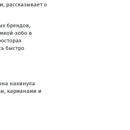
и, рассказывает о
ых брендов,
мкой-хобо в
росторах
сь быстро
она накинула
и, карманами и