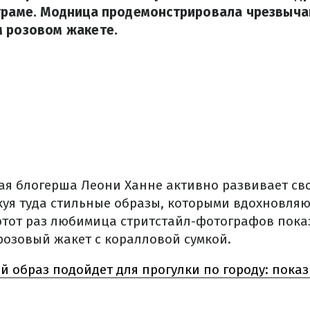
аграме. Модница продемонстрировала чрезвыч
м розовом жакете.
ая блогерша Леони Ханне активно развивает св
икуя туда стильные образы, которыми вдохновля
этот раз любимица стритстайл-фотографов пока
розовый жакет с коралловой сумкой.
й образ подойдет для прогулки по городу: пока