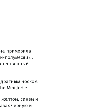
Она примерила
ки-полумесяцы.
естественный
адратным носком.
 Mini Jodie.
, желтом, синем и
разах черную и