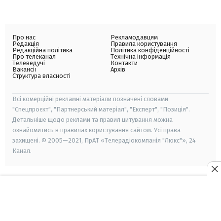
Про нас
Рекламодавцям
Редакція
Правила користування
Редакційна політика
Політика конфіденційності
Про телеканал
Технічна інформація
Телеведучі
Контакти
Вакансії
Архів
Структура власності
Всі комерційні рекламні матеріали позначені словами
"Спецпроєкт", "Партнерський матеріал", "Експерт", "Позиція".
Детальніше щодо реклами та правил цитування можна
ознайомитись в правилах користування сайтом. Усі права
захищені. © 2005—2021, ПрАТ «Телерадіокомпанія "Люкс"», 24
Канал.