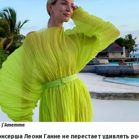
 J’Amemme
нсерша Леони Ганне не перестает удивлять р