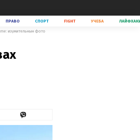
ПРАВО
СПОРТ
FIGHT
УЧЕБА
ЛАЙФХАК
mme: изумительнын фото
вах