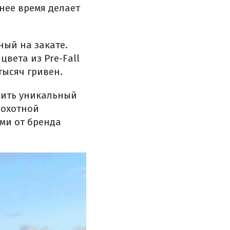
нее время делает
ный на закате.
вета из Pre-Fall
тысяч гривен.
нить уникальный
рохотной
ми от бренда