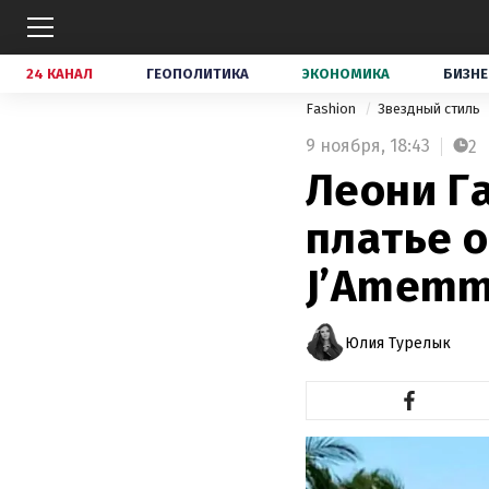
24 КАНАЛ
ГЕОПОЛИТИКА
ЭКОНОМИКА
БИЗНЕ
Fashion
Звездный стиль
9 ноября,
18:43
2
Леони Г
платье 
J’Amemm
Юлия Турелык