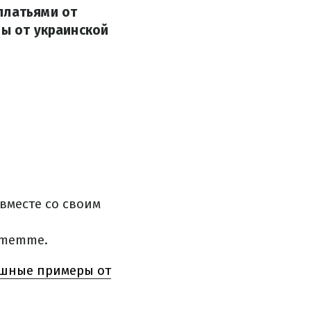
платьями от
ды от украинской
вместе со своим
Amemme.
ошные примеры от