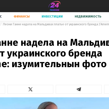
С
ФИНАНСЫ
ИНВЕСТИЦИИ
НЕДВИЖИМОСТЬ
Леони Ганне надела на Мальдивах платье от украинского бренда J’Ame
анне надела на Мальди
от украинского бренда
e: изумительнын фото