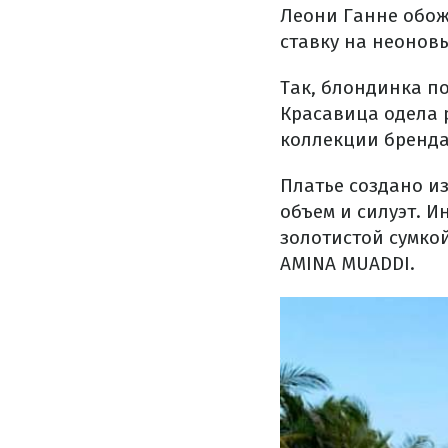
Леони Ганне обож
ставку на неоновы
Так, блондинка п
Красавица одела 
коллекции бренда
Платье создано и
объем и силуэт. 
золотистой сумко
AMINA MUADDI.