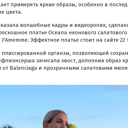
ает примерять яркие образы, особенно в послед
е цвета.
оказала волшебные кадры и видеоролик, сделан
роскошное платье Oceana неонового салатового ц
 J'Amemme. Эффектное платье
стоит на сайте
22 
з плиссированной органзы, позволяющей сохра
Инфлюэнсерша зачесала хвост, дополнив образ к
й от Balenciaga и прозрачными салатовыми мюля