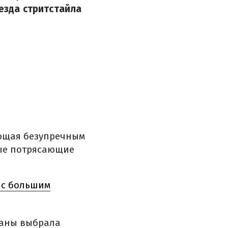
езда стритстайла
ающая безупречным
вые потрясающие
 с большим
раны выбрала