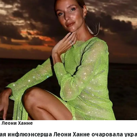
 Леони Ханне
ая инфлюэнсерша Леони Ханне очаровала укр