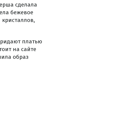
серша сделала
дела бежевое
и кристаллов,
придают платью
тоит на сайте
нила образ
.