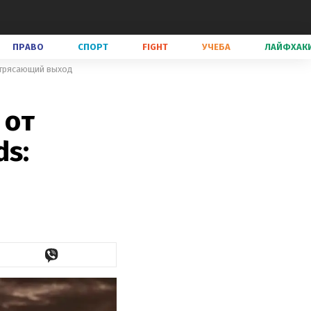
ПРАВО
СПОРТ
FIGHT
УЧЕБА
ЛАЙФХАК
потрясающий выход
 от
ds: