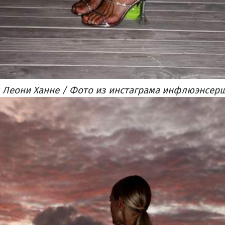
Леони Ханне / Фото из инстаграма инфлюэнсер