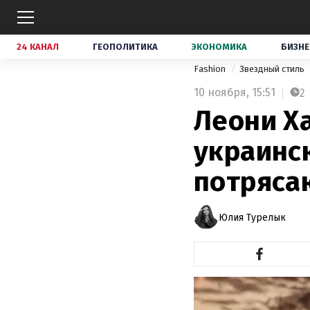
24 КАНАЛ
ГЕОПОЛИТИКА
ЭКОНОМИКА
БИЗНЕ
Fashion
Звездный стиль
10 ноября,
15:51
2
Леони Ха
украинск
потряса
Юлия Турелык