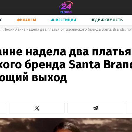
С
ФИНАНСЫ
ИНВЕСТИЦИИ
НЕДВИЖИМОСТЬ
Леони Ханне надела два платья от украинского бренда Santa Brands: 
нне надела два платья
ого бренда Santa Bran
ющий выход