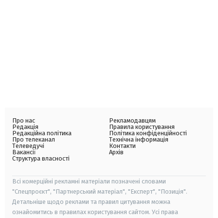
Про нас
Рекламодавцям
Редакція
Правила користування
Редакційна політика
Політика конфіденційності
Про телеканал
Технічна інформація
Телеведучі
Контакти
Вакансії
Архів
Структура власності
Всі комерційні рекламні матеріали позначені словами
"Спецпроєкт", "Партнерський матеріал", "Експерт", "Позиція".
Детальніше щодо реклами та правил цитування можна
ознайомитись в правилах користування сайтом. Усі права