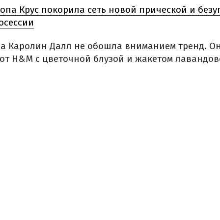
опа Крус покорила сеть новой прической и без
осессии
ла Каролин Далл не обошла вниманием тренд. О
от H&M с цветочной блузой и жакетом лавандово