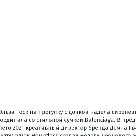
Эльза Госк на прогулку с дочкой надела сирене
соединила со стильной сумкой Balenciaga. В пре
лето 2021 креативный директор бренда Демна Г
тру сумок Hourglass создав модель неонового з