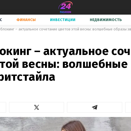
С
ФИНАНСЫ
ИНВЕСТИЦИИ
НЕДВИЖИМОСТЬ
блокинг – актуальное сочетание цветов этой весны: волшебные образы зв
окинг – актуальное со
этой весны: волшебные
тритстайла