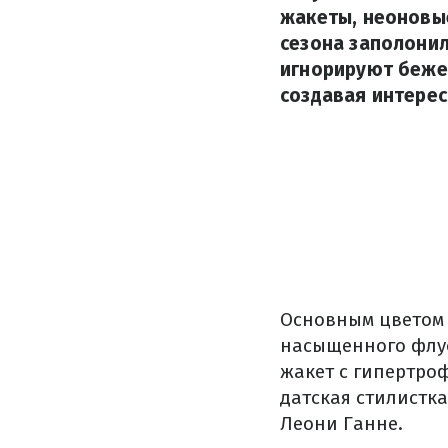
жакеты, неоновые
сезона заполони
игнорируют беже
создавая интере
Основным цветом в
насыщенного флуо
жакет с гипертроф
датская стилистк
Леони Ганне.