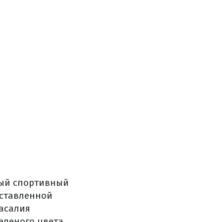
вый спортивный
дставленной
васалия
еленого цвета.