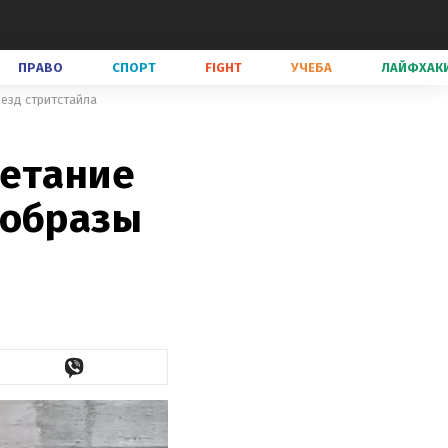
ПРАВО
СПОРТ
FIGHT
УЧЕБА
ЛАЙФХАК
езд стритстайла
четание
 образы