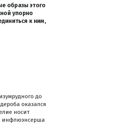
ые образы этого
сной упорно
диниться к ним,
 изумрудного до
дероба оказался
делие носит
ая инфлюэнсерша