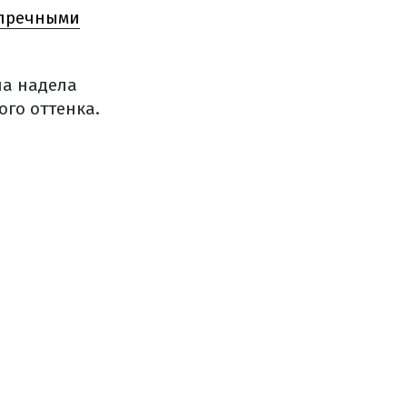
упречными
на надела
го оттенка.