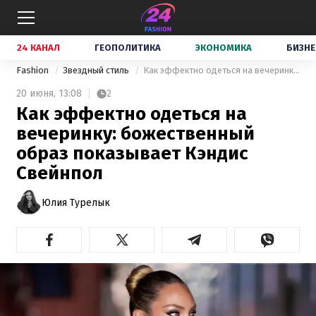
24 КАНАЛ
ГЕОПОЛИТИКА
ЭКОНОМИКА
БИЗНЕ
Fashion
Звездный стиль
Как эффектно одеться на вечеринку: божественный образ показывает Кэндис Свейнпол
20 июня,
13:08
2
Как эффектно одеться на
вечеринку: божественный
образ показывает Кэндис
Свейнпол
Юлия Турелык