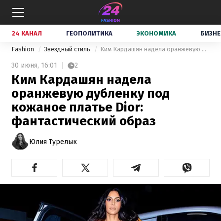
24 КАНАЛ
ГЕОПОЛИТИКА
ЭКОНОМИКА
БИЗНЕ
Fashion
Звездный стиль
Ким Кардашян надела оранжевую дубленку под кожаное платье Dior: фантастический образ
30 июня,
16:01
2
Ким Кардашян надела
оранжевую дубленку под
кожаное платье Dior:
фантастический образ
Юлия Турелык