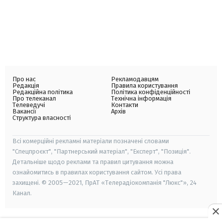
Про нас
Рекламодавцям
Редакція
Правила користування
Редакційна політика
Політика конфіденційності
Про телеканал
Технічна інформація
Телеведучі
Контакти
Вакансії
Архів
Структура власності
Всі комерційні рекламні матеріали позначені словами
"Спецпроєкт", "Партнерський матеріал", "Експерт", "Позиція".
Детальніше щодо реклами та правил цитування можна
ознайомитись в правилах користування сайтом. Усі права
захищені. © 2005—2021, ПрАТ «Телерадіокомпанія "Люкс"», 24
Канал.