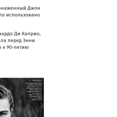
 обнаженный Джон
ыло использовано
нардо Ди Каприо,
ала перед Энни
 к 90-летию