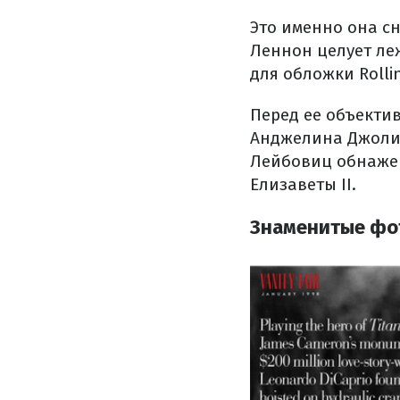
Это именно она с
Леннон целует ле
для обложки Rolli
Перед ее объекти
Анджелина Джоли,
Лейбовиц обнажен
Елизаветы II.
Знаменитые фо