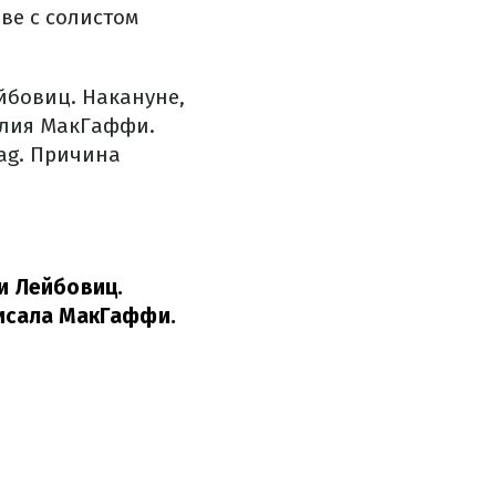
ве с солистом
йбовиц. Накануне,
Юлия МакГаффи.
ag. Причина
ни Лейбовиц.
исала МакГаффи.