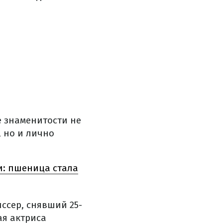
 знаменитости не
 но и лично
и: пшеница стала
ссер, снявший 25-
ая актриса