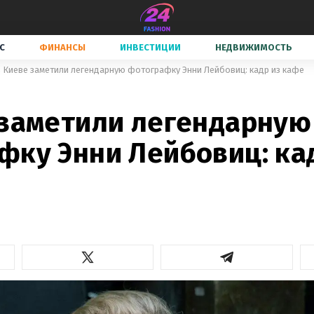
С
ФИНАНСЫ
ИНВЕСТИЦИИ
НЕДВИЖИМОСТЬ
 Киеве заметили легендарную фотографку Энни Лейбовиц: кадр из кафе
 заметили легендарную
фку Энни Лейбовиц: ка