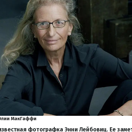
Юлии МакГаффи
известная фотографка Энни Лейбовиц. Ее заме