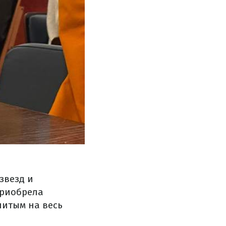
звезд и
приобрела
нитым на весь