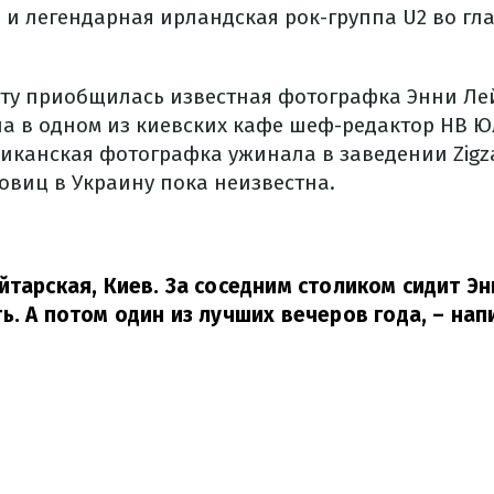
и легендарная ирландская рок-группа U2 во гла
нту приобщилась известная фотографка Энни Ле
ила в одном из киевских кафе шеф-редактор НВ 
иканская фотографка ужинала в заведении Zigz
овиц в Украину пока неизвестна.
йтарская, Киев. За соседним столиком сидит Э
ь. А потом один из лучших вечеров года,
– нап