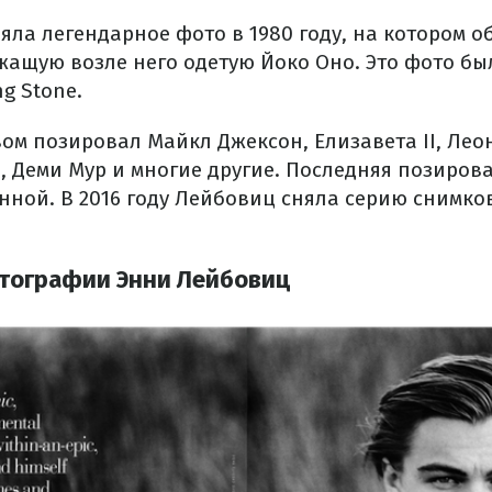
няла легендарное фото в 1980 году, на котором
жащую возле него одетую Йоко Оно. Это фото б
ng Stone.
вом позировал Майкл Джексон, Елизавета II, Лео
 Деми Мур и многие другие. Последняя позиров
ной. В 2016 году Лейбовиц сняла серию снимков
тографии Энни Лейбовиц