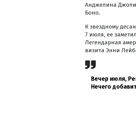
Анджелина Джоли 
Боно.
К звездному деса
7 июля, ее замет
Легендарная амер
визита Энни Лейб
Вечер июля, Ре
Нечего добавит