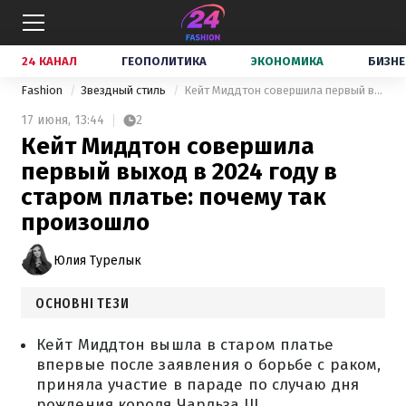
24 КАНАЛ
ГЕОПОЛИТИКА
ЭКОНОМИКА
БИЗНЕ
Fashion
Звездный стиль
Кейт Миддтон совершила первый выход в 2024 году в старом платье: почему так произошло
17 июня,
13:44
2
Кейт Миддтон совершила
первый выход в 2024 году в
старом платье: почему так
произошло
Юлия Турелык
ОСНОВНІ ТЕЗИ
Кейт Миддтон вышла в старом платье
впервые после заявления о борьбе с раком,
приняла участие в параде по случаю дня
рождения короля Чарльза III.