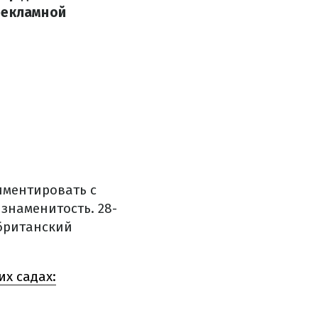
рекламной
иментировать с
знаменитость. 28-
 британский
х садах: