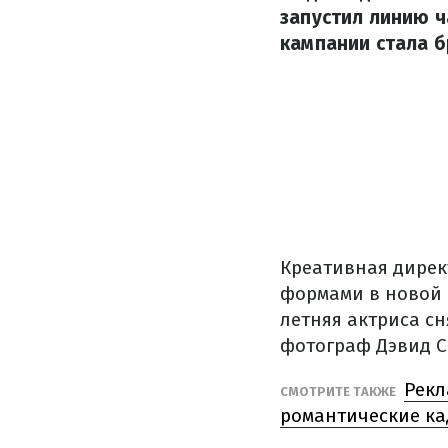
запустил линию ч
кампании стала б
Креативная дирек
формами в новой 
летняя актриса с
фотограф Дэвид С
Рекл
СМОТРИТЕ ТАКЖЕ
романтические к