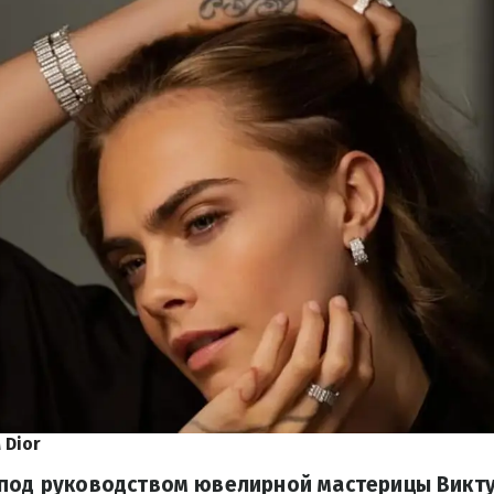
 Dior
 под руководством ювелирной мастерицы Викту