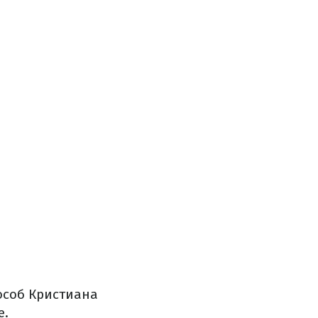
особ Кристиана
е.