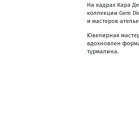
На кадрах Кара Де
коллекции Gem Dio
и мастеров атель
Ювелирная мастер
вдохновлен форма
турмалина.