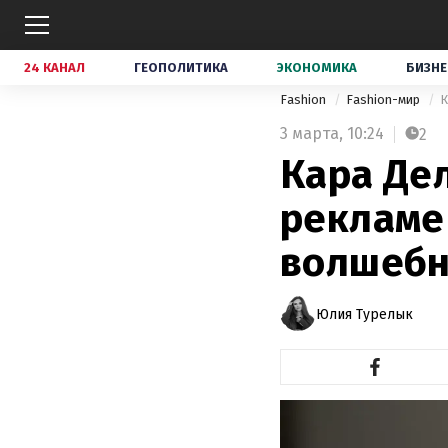
24 КАНАЛ
ГЕОПОЛИТИКА
ЭКОНОМИКА
БИЗНЕ
Fashion
Fashion-мир
К
3 марта,
10:24
2
Кара Де
рекламе
волшебн
Юлия Турелык