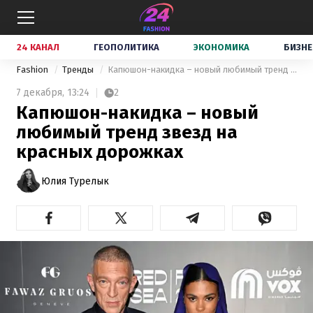
24 КАНАЛ
ГЕОПОЛИТИКА
ЭКОНОМИКА
БИЗНЕ
Fashion
Тренды
Капюшон-накидка – новый любимый тренд звезд на красных дорожках
7 декабря,
13:24
2
Капюшон-накидка – новый
любимый тренд звезд на
красных дорожках
Юлия Турелык