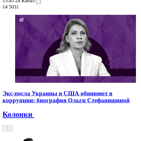
15:45
24 Канал
14 503
1
Экс-посла Украины в США обвиняют в
коррупции: биография Ольги Стефанишиной
Колонки