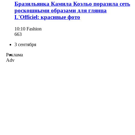
Бразильянка Камила Коэльо поразила сеть
роскошными образами для глянца
L'Officiel: красивые фото
10:10
Fashion
663
3 сентября
Реклама
Adv