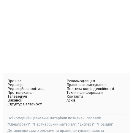
Про нас
Рекламодавцям
Редакція
Правила користування
Редакційна політика
Політика конфіденційності
Про телеканал
Технічна інформація
Телеведучі
Контакти
Вакансії
Архів
Структура власності
Всі комерційні рекламні матеріали позначені словами
"Спецпроєкт", "Партнерський матеріал", "Експерт", "Позиція".
Детальніше щодо реклами та правил цитування можна