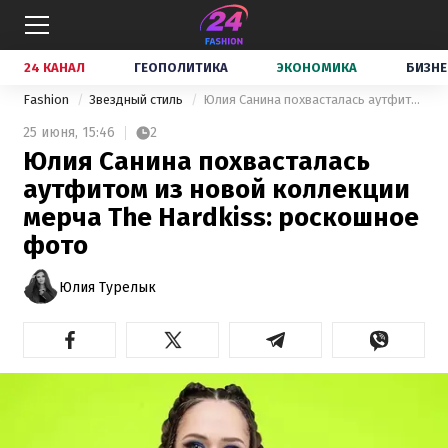
24 КАНАЛ
ГЕОПОЛИТИКА
ЭКОНОМИКА
БИЗНЕ
Fashion
Звездный стиль
Юлия Санина похвасталась аутфитом из новой коллекции мерча The Hardkiss: роскошное фото
25 июня,
15:46
2
Юлия Санина похвасталась
аутфитом из новой коллекции
мерча The Hardkiss: роскошное
фото
Юлия Турелык