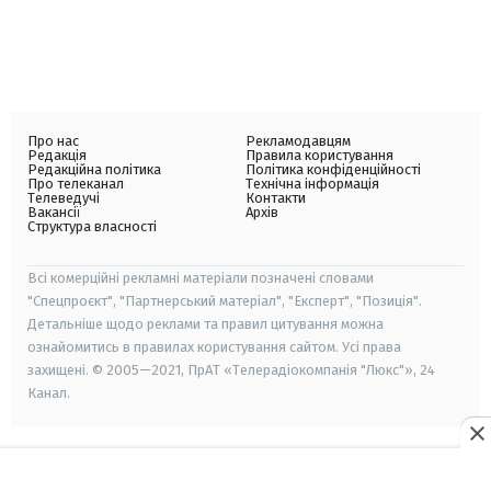
Про нас
Рекламодавцям
Редакція
Правила користування
Редакційна політика
Політика конфіденційності
Про телеканал
Технічна інформація
Телеведучі
Контакти
Вакансії
Архів
Структура власності
Всі комерційні рекламні матеріали позначені словами
"Спецпроєкт", "Партнерський матеріал", "Експерт", "Позиція".
Детальніше щодо реклами та правил цитування можна
ознайомитись в правилах користування сайтом. Усі права
захищені. © 2005—2021, ПрАТ «Телерадіокомпанія "Люкс"», 24
Канал.