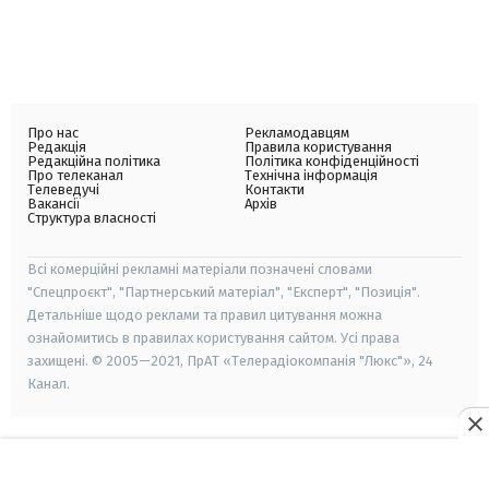
Про нас
Рекламодавцям
Редакція
Правила користування
Редакційна політика
Політика конфіденційності
Про телеканал
Технічна інформація
Телеведучі
Контакти
Вакансії
Архів
Структура власності
Всі комерційні рекламні матеріали позначені словами
"Спецпроєкт", "Партнерський матеріал", "Експерт", "Позиція".
Детальніше щодо реклами та правил цитування можна
ознайомитись в правилах користування сайтом. Усі права
захищені. © 2005—2021, ПрАТ «Телерадіокомпанія "Люкс"», 24
Канал.