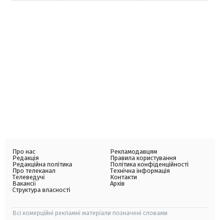
Про нас
Рекламодавцям
Редакція
Правила користування
Редакційна політика
Політика конфіденційності
Про телеканал
Технічна інформація
Телеведучі
Контакти
Вакансії
Архів
Структура власності
Всі комерційні рекламні матеріали позначені словами