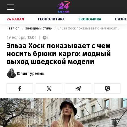
24 КАНАЛ
ГЕОПОЛИТИКА
ЭКОНОМИКА
БИЗНЕ
Fashion
Звездный стиль
Эльза Хоск показывает с чем носить брюки карго: модный выход шведской модели
19 ноября,
12:04
2
Эльза Хоск показывает с чем
носить брюки карго: модный
выход шведской модели
Юлия Турелык