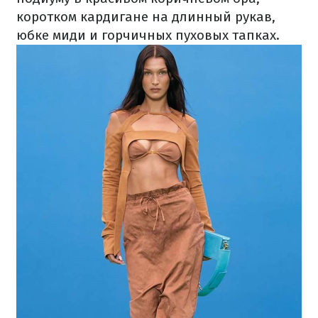
коротком кардигане на длинный рукав,
юбке миди и горчичных пуховых тапках.