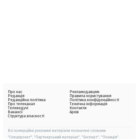
Про нас
Рекламодавцям
Редакція
Правила користування
Редакційна політика
Політика конфіденційності
Про телеканал
Технічна інформація
Телеведучі
Контакти
Вакансії
Архів
Структура власності
Всі комерційні рекламні матеріали позначені словами
"Спецпроєкт", "Партнерський матеріал", "Експерт", "Позиція".