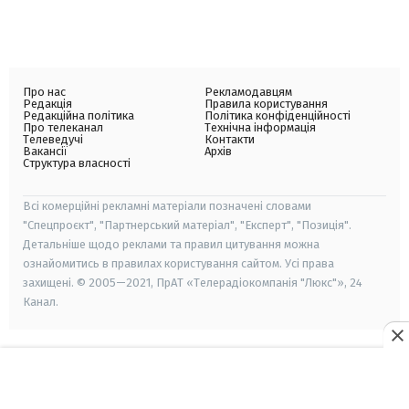
Про нас
Рекламодавцям
Редакція
Правила користування
Редакційна політика
Політика конфіденційності
Про телеканал
Технічна інформація
Телеведучі
Контакти
Вакансії
Архів
Структура власності
Всі комерційні рекламні матеріали позначені словами
"Спецпроєкт", "Партнерський матеріал", "Експерт", "Позиція".
Детальніше щодо реклами та правил цитування можна
ознайомитись в правилах користування сайтом. Усі права
захищені. © 2005—2021, ПрАТ «Телерадіокомпанія "Люкс"», 24
Канал.