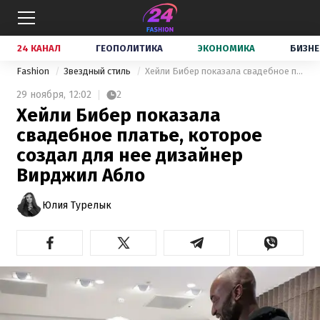
24 КАНАЛ
ГЕОПОЛИТИКА
ЭКОНОМИКА
БИЗНЕ
Fashion
Звездный стиль
Хейли Бибер показала свадебное платье, которое создал для нее дизайнер Вирджил Абло
29 ноября,
12:02
2
Хейли Бибер показала
свадебное платье, которое
создал для нее дизайнер
Вирджил Абло
Юлия Турелык