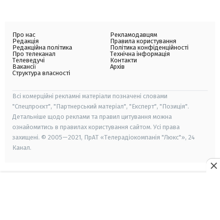
Про нас
Рекламодавцям
Редакція
Правила користування
Редакційна політика
Політика конфіденційності
Про телеканал
Технічна інформація
Телеведучі
Контакти
Вакансії
Архів
Структура власності
Всі комерційні рекламні матеріали позначені словами
"Спецпроєкт", "Партнерський матеріал", "Експерт", "Позиція".
Детальніше щодо реклами та правил цитування можна
ознайомитись в правилах користування сайтом. Усі права
захищені. © 2005—2021, ПрАТ «Телерадіокомпанія "Люкс"», 24
Канал.