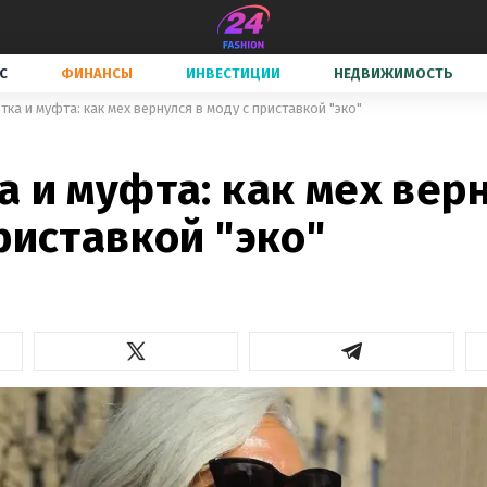
С
ФИНАНСЫ
ИНВЕСТИЦИИ
НЕДВИЖИМОСТЬ
ка и муфта: как мех вернулся в моду с приставкой "эко"
 и муфта: как мех вер
риставкой "эко"