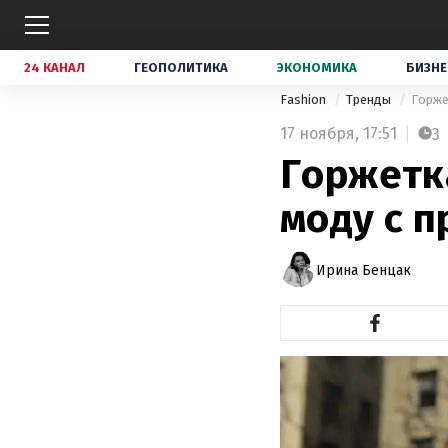
24 КАНАЛ
ГЕОПОЛИТИКА
ЭКОНОМИКА
БИЗНЕ
Fashion
Тренды
Горжет
17 ноября,
17:51
3
Горжетка
моду с п
Ирина Бенцак