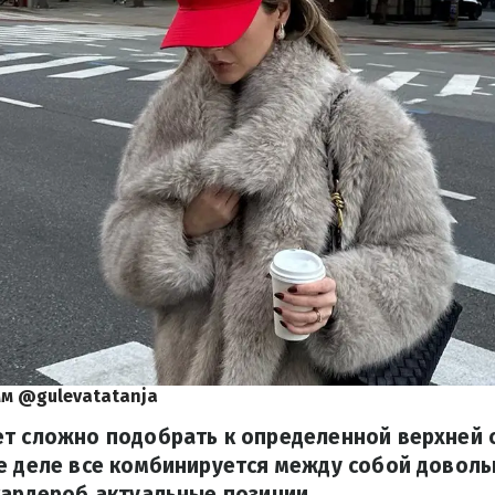
м @gulevatatanja
ет сложно подобрать к определенной верхней
е деле все комбинируется между собой доволь
гардероб актуальные позиции.