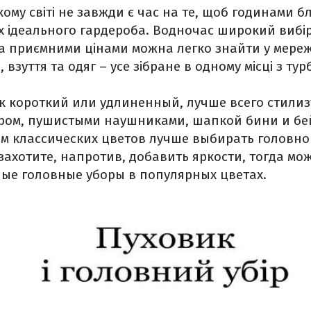
ому світі не завжди є час на те, щоб годинами б
х ідеального гардероба. Водночас широкий вибі
та приємними цінами можна легко знайти у мереж
 взуття та одяг – усе зібране в одному місці з ту
к короткий или удлиненный, лучше всего стилиз
ром, пушистыми наушниками, шапкой бини и бе
м классических цветов лучше выбирать головной
захотите, напротив, добавить яркости, тогда мо
ые головные уборы в популярных цветах.