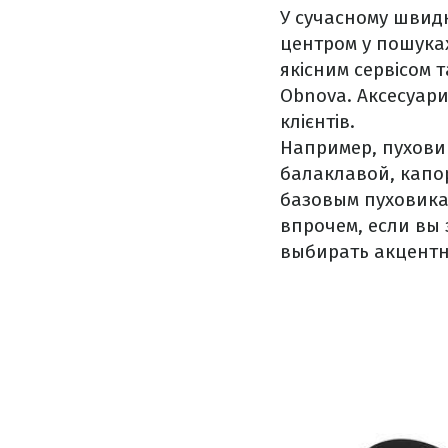
У сучасному швидк
центром у пошука
якісним сервісом 
Obnova. Аксесуари,
клієнтів.
Например, пухови
балаклавой, капо
базовым пуховика
впрочем, если вы 
выбирать акцентн