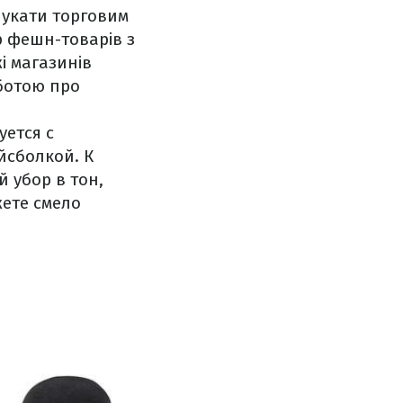
лукати торговим
р фешн-товарів з
і магазинів
рботою про
уется с
йсболкой. К
 убор в тон,
жете смело