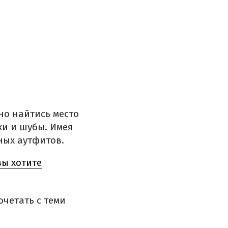
но найтись место
ки и шубы. Имея
ных аутфитов.
вы хотите
четать с теми