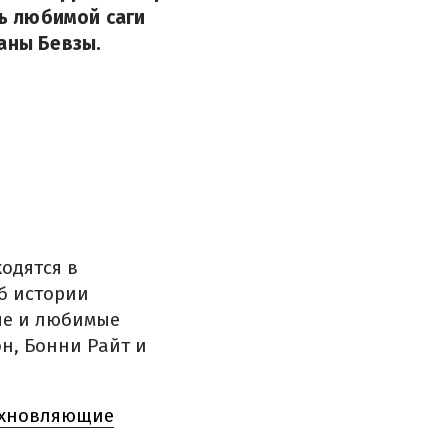
нь любимой саги
аны Бевзы.
одятся в
б истории
ные и любимые
он, Бонни Райт и
дохновляющие