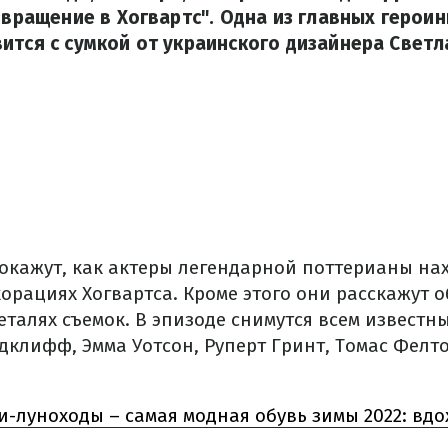
озвращение в Хогвартс". Одна из главных герои
ится с сумкой от украинского дизайнера Светл
окажут, как актеры легендарной поттерианы нах
орациях Хогвартса. Кроме этого они расскажут о
еталях съемок. В эпизоде снимутся всем извест
дклифф, Эмма Уотсон, Руперт Гринт, Томас Фелт
и-луноходы – самая модная обувь зимы 2022: в