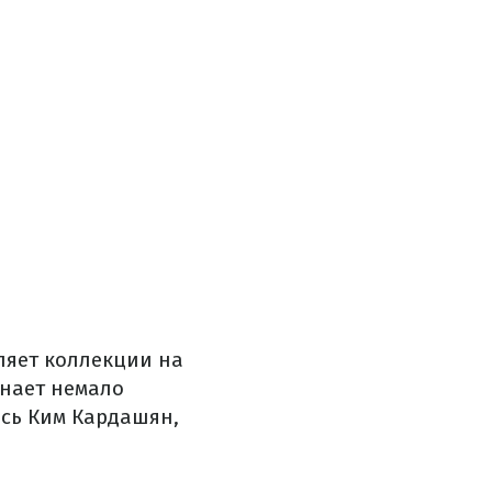
ляет коллекции на
знает немало
ась Ким Кардашян,