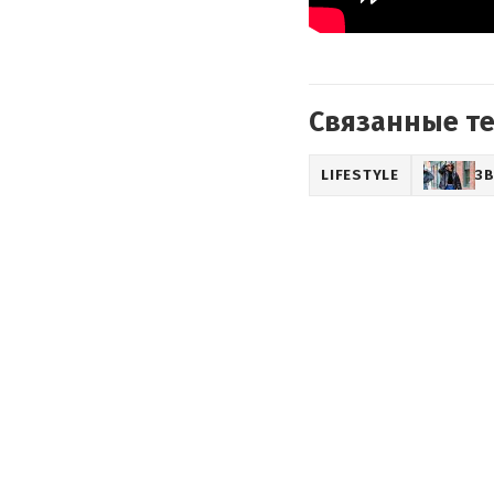
Связанные т
LIFESTYLE
З