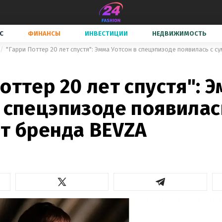
С
ФИНАНСЫ
ИНВЕСТИЦИИ
НЕДВИЖИМОСТЬ
"Гарри Поттер 20 лет спустя": Эмма Уотсон в спецэпизоде появилась с с
2
оттер 20 лет спустя": 
 спецэпизоде появилас
от бренда BEVZA