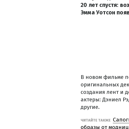
20 лет спустя: в
Эмма Уотсон появ
В новом фильме п
оригинальных дек
создания лент и д
актеры: Дэниел Рэ
другие.
Сапог
ЧИТАЙТЕ ТАКЖЕ
образы от модниц