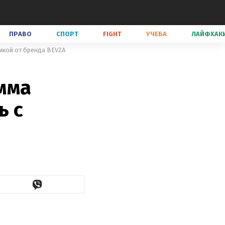
ПРАВО
СПОРТ
FIGHT
УЧЕБА
ЛАЙФХАК
умкой от бренда BEVZA
Эмма
ь с