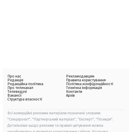
Про нас
Рекламодавцям
Редакція
Правила користування
Редакційна політика
Політика конфіденційності
Про телеканал
Технічна інформація
Телеведучі
Контакти
Вакансії
Архів
Структура власності
Всі комерційні рекламні матеріали позначені словами
"Спецпроєкт", "Партнерський матеріал", "Експерт", "Позиція".
Детальніше щодо реклами та правил цитування можна
ознайомитись в правилах користування сайтом. Усі права