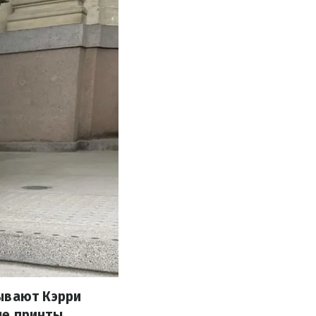
зывают Кэрри
е принты,