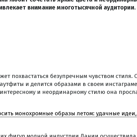
ривлекает внимание многотысячной аудитории.
жет похвастаться безупречным чувством стиля. 
 аутфиты и делится образами в своем инстаграм
 интересному и неординарному стилю она просл
осить монохромные образы летом: удачные идеи,
ких фигур модной индустрии Дании осуществила