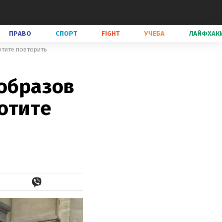
ПРАВО
СПОРТ
FIGHT
УЧЕБА
ЛАЙФХАК
отите повторить
 образов
отите