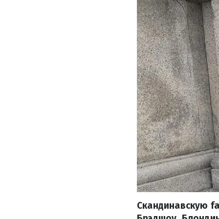
Скандинавскую fa
Брэдшоу. Блондин