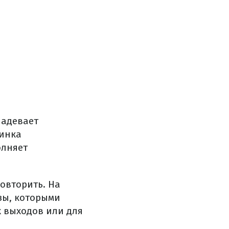
надевает
динка
олняет
повторить. На
зы, которыми
х выходов или для