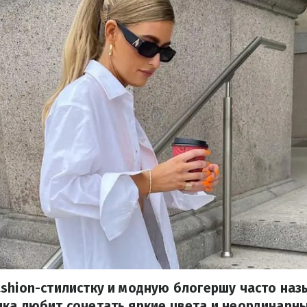
shion-стилистку и модную блогершу часто на
ка любит сочетать яркие цвета и неординарны