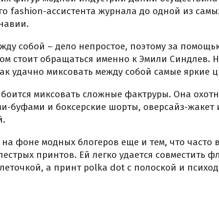
го fashion-ассистента журнала до одной из сам
навии.
жду собой – дело непростое, поэтому за помощь
м стоит обращаться именно к Эмили Синдлев. Н
ак удачно миксовать между собой самые яркие цв
 боится миксовать сложные фактруры. Она охотн
ми-буфами и боксерские шорты, оверсайз-жакет и
й.
 на фоне модных блогеров еще и тем, что часто 
пестрых принтов. Ей легко удается совместить 
леточкой, а принт polka dot с полоской и психо