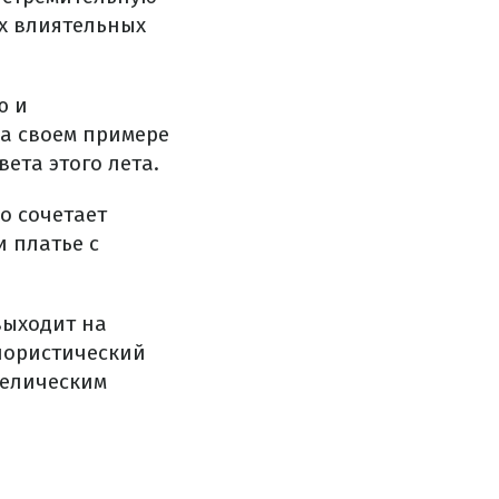
ых влиятельных
ю и
а своем примере
ета этого лета.
о сочетает
 платье с
выходит на
флористический
делическим