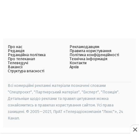
Про нас
Рекламодавцям
Редакція
Правила користування
Редакційна політика
Політика конфіденційності
Про телеканал
Технічна інформація
Телеведучі
Контакти
Вакансії
Архів
Структура власності
Всі комерційні рекламні матеріали позначені словами
"Спецпроєкт", "Партнерський матеріал", "Експерт", "Позиція".
Детальніше щодо реклами та правил цитування можна
ознайомитись в правилах користування сайтом. Усі права
захищені. © 2005—2021, ПрАТ «Телерадіокомпанія "Люкс"», 24
Канал.