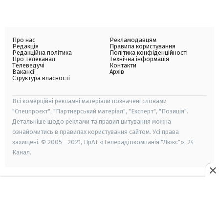
Про нас
Рекламодавцям
Редакція
Правила користування
Редакційна політика
Політика конфіденційності
Про телеканал
Технічна інформація
Телеведучі
Контакти
Вакансії
Архів
Структура власності
Всі комерційні рекламні матеріали позначені словами
"Спецпроєкт", "Партнерський матеріал", "Експерт", "Позиція".
Детальніше щодо реклами та правил цитування можна
ознайомитись в правилах користування сайтом. Усі права
захищені. © 2005—2021, ПрАТ «Телерадіокомпанія "Люкс"», 24
Канал.