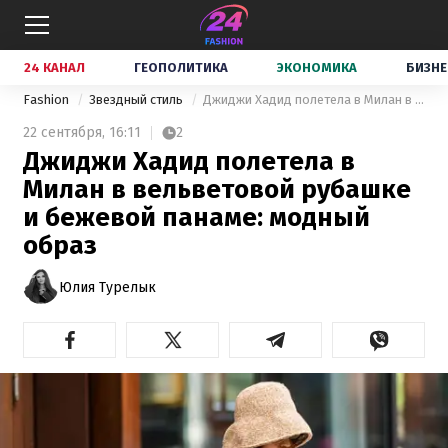
24 КАНАЛ
ГЕОПОЛИТИКА
ЭКОНОМИКА
БИЗНЕ
Fashion
Звездный стиль
Джиджи Хадид полетела в Милан в вельветовой рубашке и бежевой панаме: модный образ
22 сентября,
16:11
2
Джиджи Хадид полетела в
Милан в вельветовой рубашке
и бежевой панаме: модный
образ
Юлия Турелык