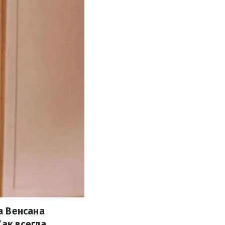
а Венсана
ак всегда,