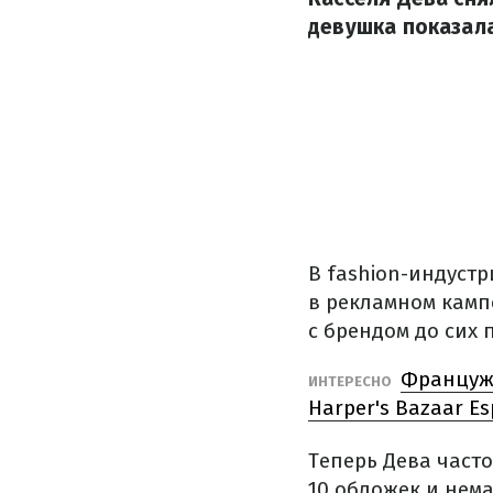
девушка показал
В fashion-индустр
в рекламном кампе
с брендом до сих 
Француже
ИНТЕРЕСНО
Harper's Bazaar E
Теперь Дева часто
10 обложек и нема