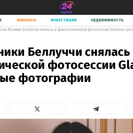
С
ФИНАНСЫ
ИНВЕСТИЦИИ
НЕДВИЖИМОСТЬ
очь Моники Беллуччи снялась в фантастической фотосессии Glamour: р
ники Беллуччи снялась
ической фотосессии Gl
ые фотографии