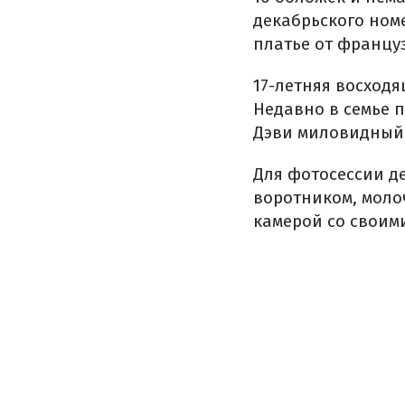
декабрьского ном
платье от француз
17-летняя восход
Недавно в семье 
Дэви миловидный
Для фотосессии д
воротником, молоч
камерой со своим