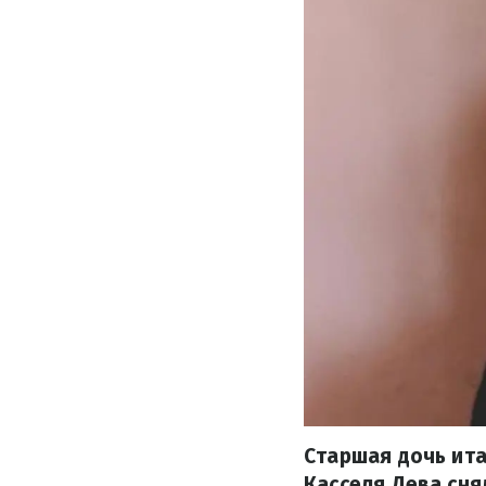
Старшая дочь ит
Касселя Дева сня