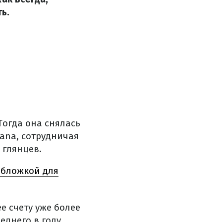
ь.
Тогда она снялась
bana, сотрудничая
 глянцев.
обложкой для
е счету уже более
еднего в году