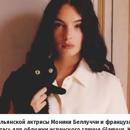
альянской актрисы Моники Беллуччи и француз
лась для обложки испанского глянца Glamour. К