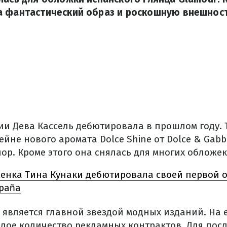
а фантастический образ и роскошную внешност
ии Дева Кассель дебютировала в прошлом году. 
йне нового аромата Dolce Shine от Dolce & Gab
пор. Кроме этого она снялась для многих обложек
нка Тина Кунаки дебютировала своей первой 
spaña
 является главной звездой модных изданий. На е
лое количество рекламных контрактов. Для посл