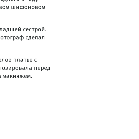
жевом шифоновом
младшей сестрой.
Фотограф сделал
лое платье с
 позировала перед
 макияжем.