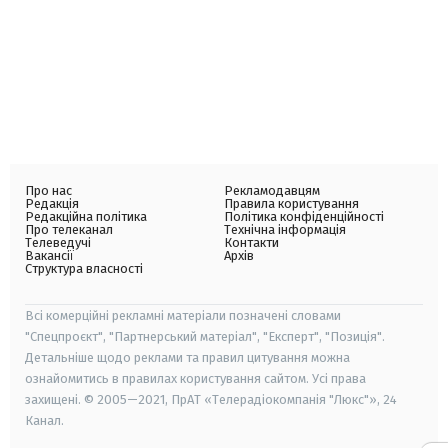
Про нас
Рекламодавцям
Редакція
Правила користування
Редакційна політика
Політика конфіденційності
Про телеканал
Технічна інформація
Телеведучі
Контакти
Вакансії
Архів
Структура власності
Всі комерційні рекламні матеріали позначені словами
"Спецпроєкт", "Партнерський матеріал", "Експерт", "Позиція".
Детальніше щодо реклами та правил цитування можна
ознайомитись в правилах користування сайтом. Усі права
захищені. © 2005—2021, ПрАТ «Телерадіокомпанія "Люкс"», 24
Канал.