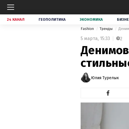
24 КАНАЛ
ГЕОПОЛИТИКА
ЭКОНОМИКА
БИЗНЕ
Fashion
Тренды
Деним
5 марта,
15:33
2
Денимовы
стильные
Юлия Турелык