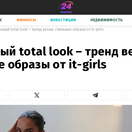
С
ФИНАНСЫ
ИНВЕСТИЦИИ
НЕДВИЖИМОСТЬ
овый total look – тренд весны: стильные образы от it-girls
й total look – тренд в
 образы от it-girls