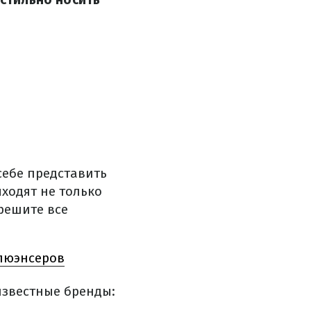
себе представить
ходят не только
 решите все
флюэнсеров
известные бренды: