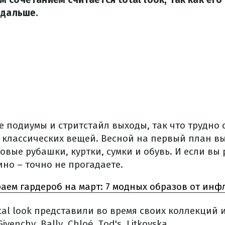
 дальше.
 подиумы и стритстайл выходы, так что трудно 
з классических вещей. Весной на первый план вы
вые рубашки, куртки, сумки и обувь. И если вы
но – точно не прогадаете.
аем гардероб на март: 7 модных образов от ин
tal look представили во время своих коллекций 
Givenchy, Bally, Chloé, Tod's, Litkovska.