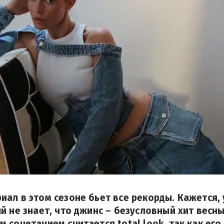
ал в этом сезоне бьет все рекорды. Кажется, 
й не знает, что джинс – безусловный хит весны
 сочетанием считается total look, так как его