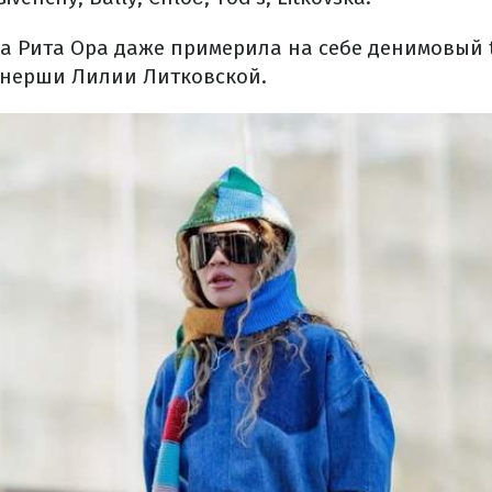
а Рита Ора даже примерила на себе денимовый to
йнерши Лилии Литковской.