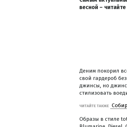
весной – читайте
Деним покорил все
свой гардероб бе
джинсы, но джинсо
стилизовать воеди
Собир
ЧИТАЙТЕ ТАКЖЕ
Образы в стиле to
Blumarine, Diesel, 