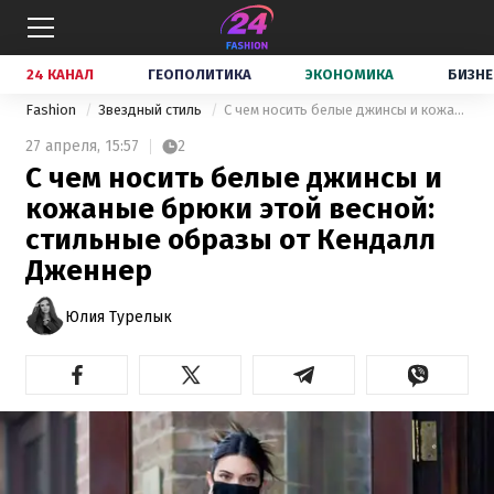
24 КАНАЛ
ГЕОПОЛИТИКА
ЭКОНОМИКА
БИЗНЕ
Fashion
Звездный стиль
С чем носить белые джинсы и кожаные брюки этой весной: стильные образы от Кендалл Дженнер
27 апреля,
15:57
2
С чем носить белые джинсы и
кожаные брюки этой весной:
стильные образы от Кендалл
Дженнер
Юлия Турелык