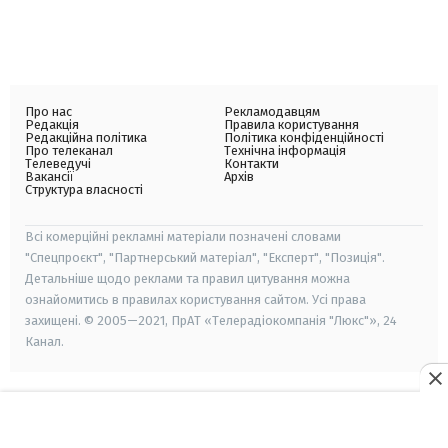
Про нас
Рекламодавцям
Редакція
Правила користування
Редакційна політика
Політика конфіденційності
Про телеканал
Технічна інформація
Телеведучі
Контакти
Вакансії
Архів
Структура власності
Всі комерційні рекламні матеріали позначені словами
"Спецпроєкт", "Партнерський матеріал", "Експерт", "Позиція".
Детальніше щодо реклами та правил цитування можна
ознайомитись в правилах користування сайтом. Усі права
захищені. © 2005—2021, ПрАТ «Телерадіокомпанія "Люкс"», 24
Канал.