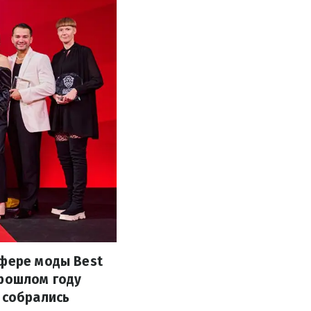
сфере моды Best
прошлом году
 собрались