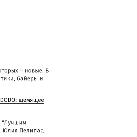
оторых – новые. В
итики, байеры и
 DODO: щемящее
а "Лучшим
а Юлия Пелипас,