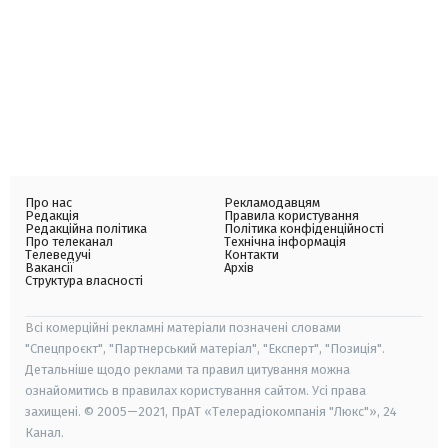
Про нас
Рекламодавцям
Редакція
Правила користування
Редакційна політика
Політика конфіденційності
Про телеканал
Технічна інформація
Телеведучі
Контакти
Вакансії
Архів
Структура власності
Всі комерційні рекламні матеріали позначені словами
"Спецпроєкт", "Партнерський матеріал", "Експерт", "Позиція".
Детальніше щодо реклами та правил цитування можна
ознайомитись в правилах користування сайтом. Усі права
захищені. © 2005—2021, ПрАТ «Телерадіокомпанія "Люкс"», 24
Канал.